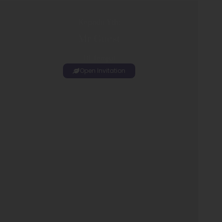
Kepada Yth:
Mr Guest
Di Tempat
Open Invitation