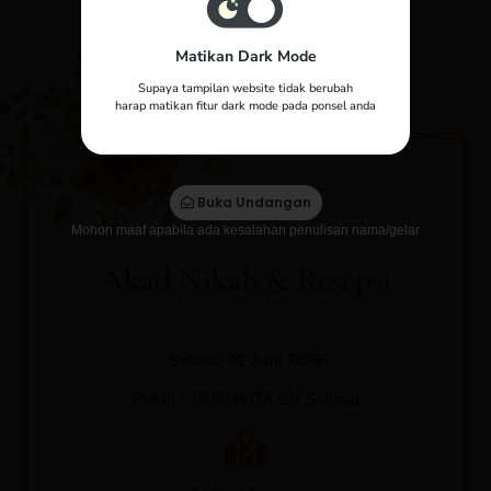
QS.Ar - Rum 21
Matikan Dark Mode
Supaya tampilan website tidak berubah
Yth.
harap matikan fitur dark mode pada ponsel anda
Tamu Undangan
Buka Undangan
Mohon maaf apabila ada kesalahan penulisan nama/gelar
Akad Nikah & Resepsi
Selasa, 02 Juni 2026
Pukul : 10.00 WITA s/d Selesai