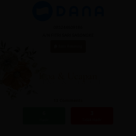
085244609186
A/N FITRI SARI SASONGKE
Salin Rekening
Doa & Ucapan
13
Comments
6
3
Hadir
Tidak Hadir