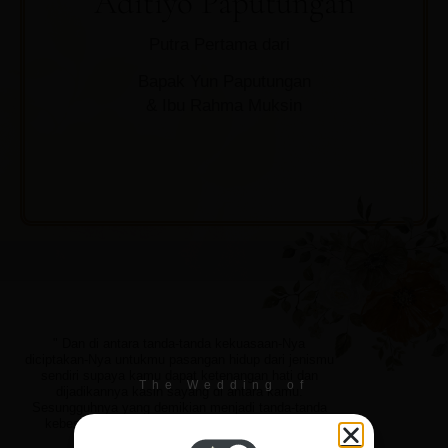
Aditiyo Paputungan
Putra Pertama dari
Bapak Yun Paputungan
& Ibu Rahma Muksin
" Dan di antara tanda-tanda kekuasaan-Nya
diciptakan-Nya untukmu pasangan hidup dari jenismu
sendiri supaya kamu dapat ketenangan hati dan
The Wedding of
dijadikannya kasih sayang di antara kamu.
Sesungguhnya yang demikian menjadi tanda-tanda
Fitri & Tio
kebesaran-Nya bagi orang-orang yang berpikir.