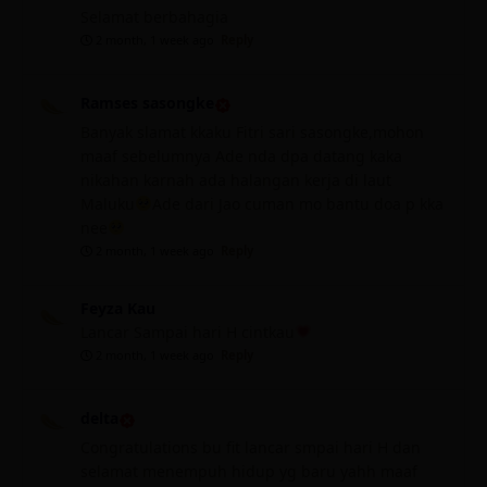
Selamat berbahagia
2 month, 1 week ago
Reply
Ramses sasongke
Banyak slamat kkaku Fitri sari sasongke,mohon
maaf sebelumnya Ade nda dpa datang kaka
nikahan karnah ada halangan kerja di laut
Maluku
Ade dari Jao cuman mo bantu doa p kka
nee
2 month, 1 week ago
Reply
Feyza Kau
Lancar Sampai hari H cintkau
2 month, 1 week ago
Reply
delta
Congratulations bu fit lancar smpai hari H dan
selamat menempuh hidup yg baru yahh maaf