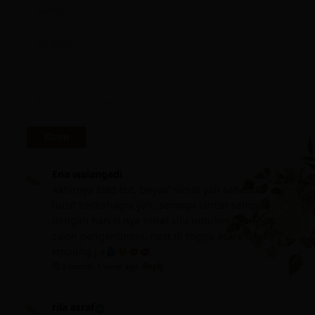
Ena walangadi
Akhirnya sold out, bnyak” slmat yah sahabtku
turut berbahagia yah, semoga lancar sampai
dengan hari H nya sehat sllu untukmu dan juga
calon pengantinmu, next di tnggu acara di
kmpung j a
2 month, 1 week ago
Reply
rila asraf