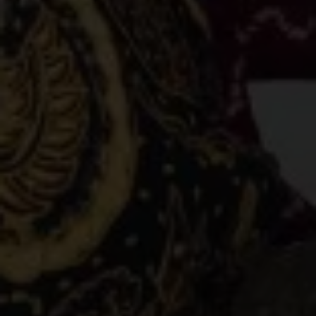
M. Farhan Nur Hisyam, S.H
Anak pertama dari
Bapak Iptu Wawan Hermawan, S.H & Ibu Hj. Rina
@Farhan_nurh