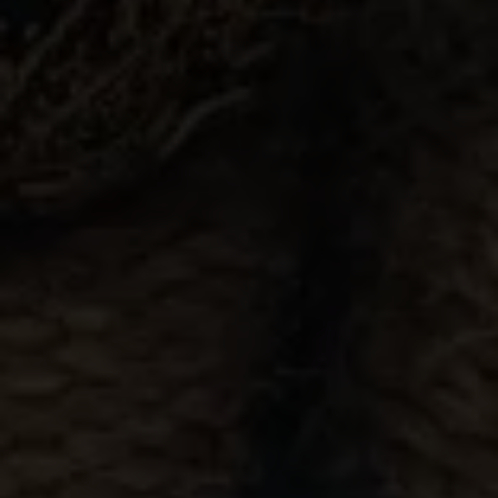
Lucky Arofah Emillia, S.Pd
Anak Pertama dari