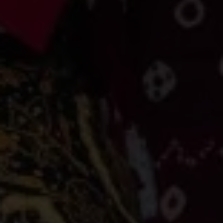
Assalamu'alaikum
Warahmatullahi Wabaraaktuh
Dengan memohon Ridho serta Rahmat Allah S.W.T, kami
bermaksud menyelenggarakan acara Pernikahan kami: