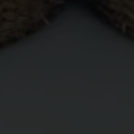
Bapak Edi Waluyo & Ibu Suharti
@luckyarofahemillia