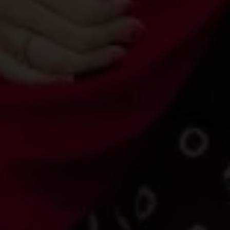
Q.S Ar-Rum Ayat 21
“Dan di antara tanda-tanda kekuasaan-Nya ialah Dia
menciptakan untukmu isteri-isteri dari jenismu sendiri, supaya
kamu cenderung dan merasa tenteram kepadanya, dan
dijadikan-Nya diantaramu rasa kasih dan sayang. Sesungguhnya
pada yang demikian itu benar-benar terdapat tanda-tanda bagi
kaum yang berfikir.”