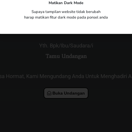
Matikan Dark Mode
The Wedding of
Supaya tampilan website tidak berubah
harap matikan fitur dark mode pada ponsel anda
Faradira & Dimas
Yth. Bpk/Ibu/Saudara/i
Tamu Undangan
sa Hormat, Kami Mengundang Anda Untuk Menghadiri Ac
Buka Undangan