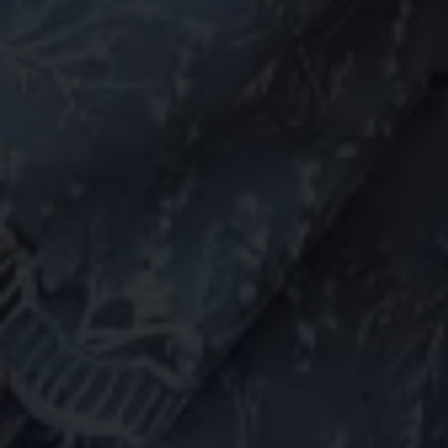
Evi & Adi
04 | 10 | 2024
Simpan di Kalender
0
0
0
0
Hari
Jam
Menit
Detik