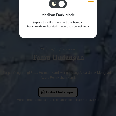
Matikan Dark Mode
Supaya tampilan website tidak berubah
harap matikan fitur dark mode pada ponsel anda
Yth. Bpk/Ibu/Saudara/i
Tamu Undangan
Tanpa Mengurangi Rasa Hormat, Kami Mengundang Anda Untuk Menghadiri
Acara Pernikahan Kami.
Buka Undangan
Mohon maaf apabila ada kesalahan penulisan nama/gelar