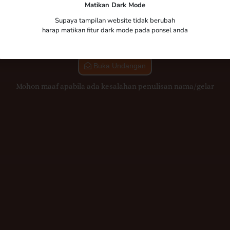
Tamu Undangan
Matikan Dark Mode
Supaya tampilan website tidak berubah
harap matikan fitur dark mode pada ponsel anda
Hormat, Kami Mengundang Anda Untuk Menghadiri
Buka Undangan
Mohon maaf apabila ada kesalahan penulisan nama/gelar