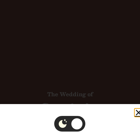
The Wedding of
Dwi & Aris
Yth. Bpk/Ibu/Saudara/i