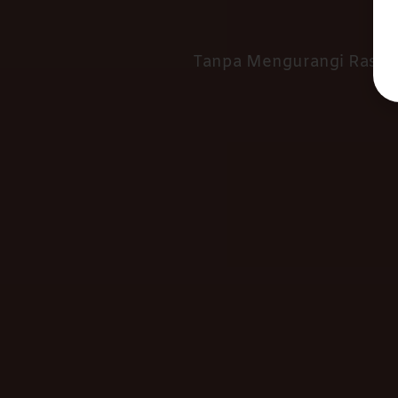
Aris
Tanpa Mengurangi Rasa 
28 | 12 | 2024
0
0
0
0
Hari
Jam
Menit
Detik