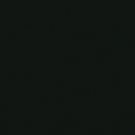
0
0
0
0
Hari
Jam
Menit
Detik