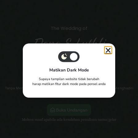
The Wedding of
Dona & Luthfi
Yth. Bpk/Ibu/Saudara/i
Matikan Dark Mode
Tamu Undangan
Supaya tampilan website tidak berubah
harap matikan fitur dark mode pada ponsel anda
Tanpa Mengurangi Rasa Hormat, Kami Mengundang Anda Untuk Menghadiri
Acara Pernikahan Kami.
Buka Undangan
Mohon maaf apabila ada kesalahan penulisan nama/gelar