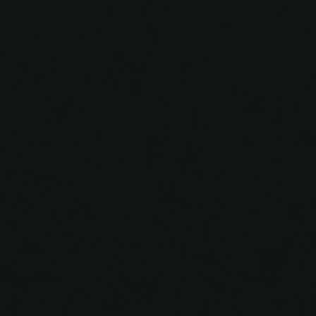
Dona
&
Luthfi
15 | 11 | 2024
Simpan di Kalender