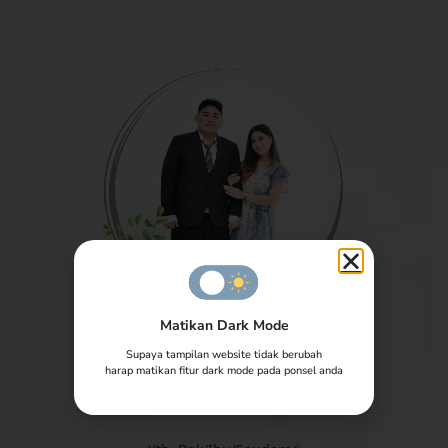
Matikan Dark Mode
The Wedding of
Supaya tampilan website tidak berubah
harap matikan fitur dark mode pada ponsel anda
Dilo & Nina