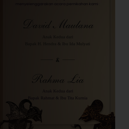
menyelenggarakan acara pernikahan kami :
David Maulana
Anak Kedua dari
Bapak H. Hendra & Ibu Ida Mulyati
&
Rahma Lia
Anak Kedua dari
Bapak Rahmat & Ibu Tita Kurnia