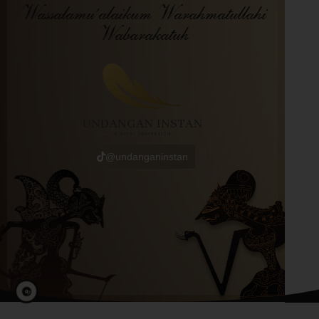
Wassalamu’alaikum Warahmatullahi
Wabarakatuh
@undanganinstan