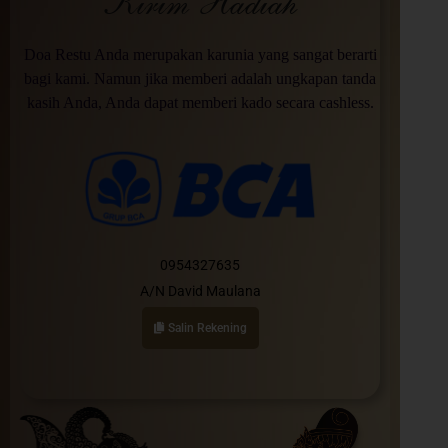
Kirim Hadiah
Doa Restu Anda merupakan karunia yang sangat berarti
bagi kami. Namun jika memberi adalah ungkapan tanda
kasih Anda, Anda dapat memberi kado secara cashless.
0954327635
A/N David Maulana
Salin Rekening