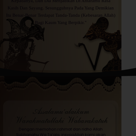
Kepadanya, Dan Dia Menjadikan Di Antaramu Rasa
Kasih Dan Sayang. Sesungguhnya Pada Yang Demikian
Itu Benar-Benar Terdapat Tanda-Tanda (Kebesaran Allah)
Bagi Kaum Yang Berpikir."
Assalamu’alaikum
Warahmatullahi Wabarakatuh
Dengan memohon rahmat dan ridho Allah
Subhanahu Wa Ta’ala, insyaaAllah kami akan