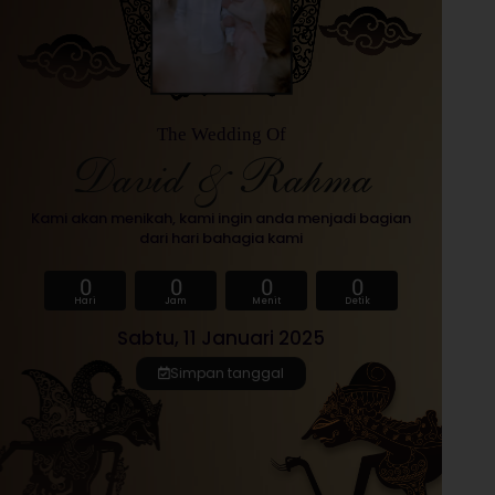
The Wedding Of
David & Rahma
Kami akan menikah, kami ingin anda menjadi bagian
dari hari bahagia kami
0
0
0
0
Hari
Jam
Menit
Detik
Sabtu, 11 Januari 2025
Simpan tanggal