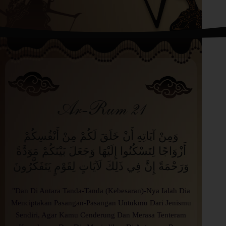
Ar-Rum 21
وَمِنْ آيَاتِهِ أَنْ خَلَقَ لَكُمْ مِنْ أَنْفُسِكُمْ
أَزْوَاجًا لِتَسْكُنُوا إِلَيْهَا وَجَعَلَ بَيْنَكُمْ مَوَدَّةً
وَرَحْمَةً إِنَّ فِي ذَلِكَ لَآيَاتٍ لِقَوْمٍ يَتَفَكَّرُونَ
"Dan Di Antara Tanda-Tanda (Kebesaran)-Nya Ialah Dia
Menciptakan Pasangan-Pasangan Untukmu Dari Jenismu
Sendiri, Agar Kamu Cenderung Dan Merasa Tenteram