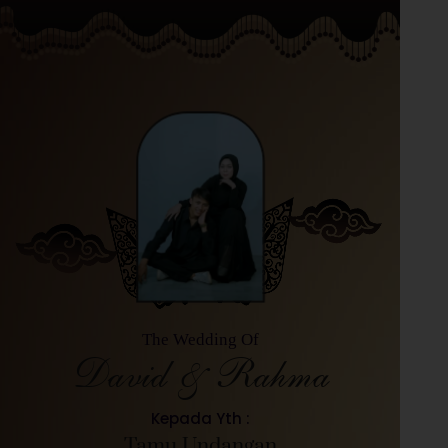
The Wedding Of
David & Rahma
Kepada Yth :
Tamu Undangan