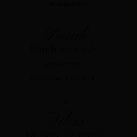
Pernikahan Kami :
Dandi
Dandi Supriadi
Anak pertama dari
Bapak Supardi & Ibu Hotimah
&
Ndess
Deswita Pebriani