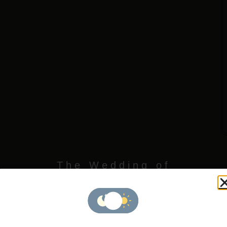
The Wedding of
ndi & Desw
" 
pa
h
ya