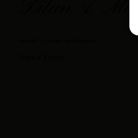
Dilan & Mil
Kepada Yth. Bapak / Ibu /Saudara/i
Nama Tamu