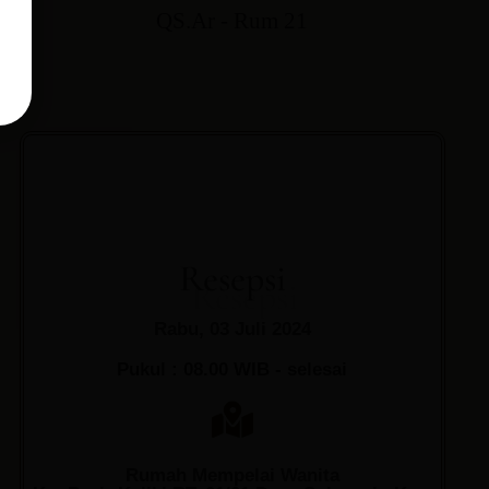
QS.Ar - Rum 21
Resepsi
Rabu, 03 Juli 2024
Pukul : 08.00 WIB - selesai
Rumah Mempelai Wanita