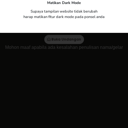
ea
Matikan Dark Mode
Yth. Bapak/Ibu/Saudara/i
Supaya tampilan website tidak berubah
harap matikan fitur dark mode pada ponsel anda
Tamu Undangan
Buka Undangan
Mohon maaf apabila ada kesalahan penulisan nama/gelar