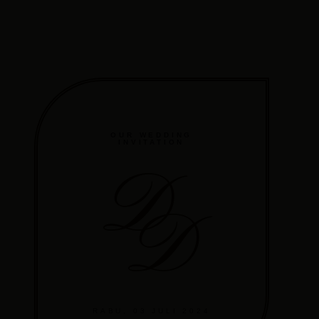
OUR WEDDING
INVITATION
D
D
RABU, 03 JULI 2024