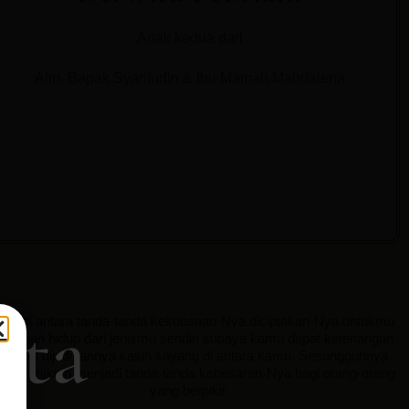
Anak kedua dari
Alm. Bapak Syarifudin & Ibu Mamah Mahdalena
ita
Dan di antara tanda-tanda kekuasaan-Nya diciptakan-Nya untukmu
sangan hidup dari jenismu sendiri supaya kamu dapat ketenangan
ati dan dijadikannya kasih sayang di antara kamu. Sesungguhnya
ng demikian menjadi tanda-tanda kebesaran-Nya bagi orang-orang
yang berpikir.