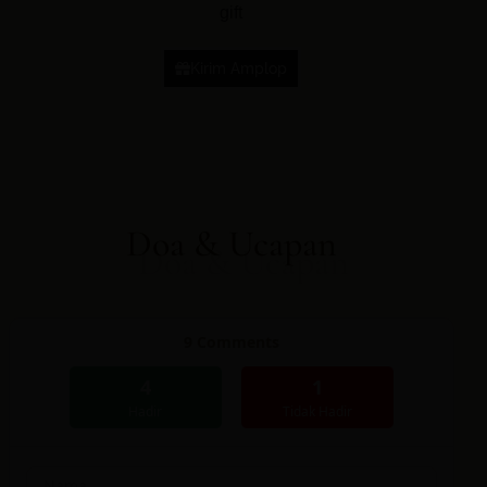
gift
Kirim Amplop
Doa & Ucapan
9
Comments
4
1
Hadir
Tidak Hadir