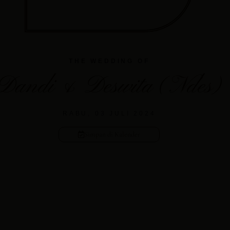
THE WEDDING OF
Dandi & Deswita (Ndes)
RABU, 03 JULI 2024
Simpan di Kalender