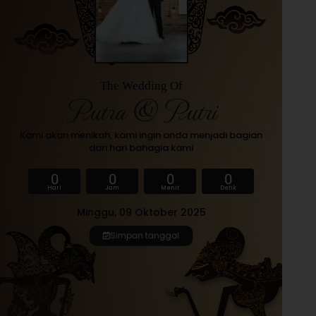
The Wedding Of
Putra & Putri
Kami akan menikah, kami ingin anda menjadi bagian
dari hari bahagia kami
0
0
0
0
Hari
Jam
Menit
Detik
Minggu, 09 Oktober 2025
Simpan tanggal