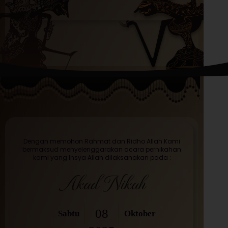
Dengan memohon Rahmat dan Ridho Allah Kami
bermaksud menyelenggarakan acara pernikahan
kami yang Insya Allah dilaksanakan pada :
Akad Nikah
08
Sabtu
Oktober