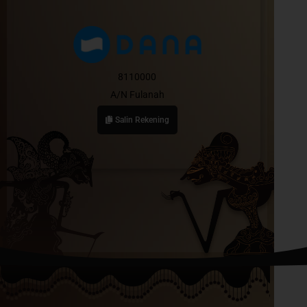
8110000
A/N Fulanah
Salin Rekening