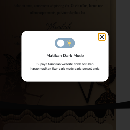
dolor sit amet, consectetur adipiscing elit. Ut elit tellus, luctus nec
ullamcorper mattis, pulvinar dapibus leo.
Menikah
I am timeline item content. Click here to edit this text. Lorem ipsum
dolor sit amet, consectetur adipiscing elit. Ut elit tellus, luctus nec
ullamcorper mattis, pulvinar dapibus leo.
Matikan Dark Mode
Supaya tampilan website tidak berubah
harap matikan fitur dark mode pada ponsel anda