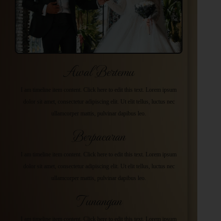
Awal Bertemu
I am timeline item content. Click here to edit this text. Lorem ipsum
dolor sit amet, consectetur adipiscing elit. Ut elit tellus, luctus nec
ullamcorper mattis, pulvinar dapibus leo.
Berpacaran
I am timeline item content. Click here to edit this text. Lorem ipsum
dolor sit amet, consectetur adipiscing elit. Ut elit tellus, luctus nec
ullamcorper mattis, pulvinar dapibus leo.
Tunangan
I am timeline item content. Click here to edit this text. Lorem ipsum