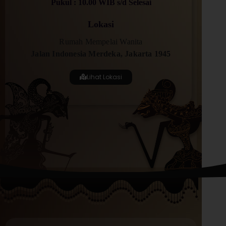
Pukul : 10.00 WIB s/d Selesai
Lokasi
Rumah Mempelai Wanita
Jalan Indonesia Merdeka, Jakarta 1945
Lihat Lokasi