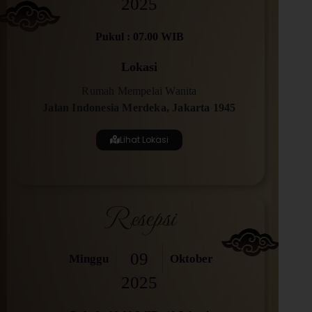
2025
Pukul : 07.00 WIB
Lokasi
Rumah Mempelai Wanita
Jalan Indonesia Merdeka, Jakarta 1945
Lihat Lokasi
Resepsi
09
Minggu
Oktober
2025