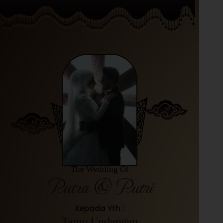
The Wedding Of
Putra & Putri
Kepada Yth :
Tamu Undangan