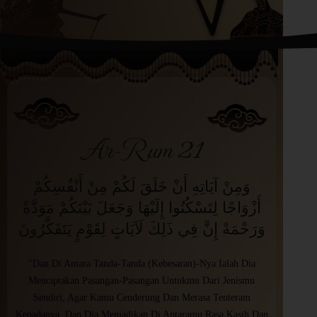
Ar-Rum 21
وَمِنْ آيَاتِهِ أَنْ خَلَقَ لَكُمْ مِنْ أَنْفُسِكُمْ
أَزْوَاجًا لِتَسْكُنُوا إِلَيْهَا وَجَعَلَ بَيْنَكُمْ مَوَدَّةً
وَرَحْمَةً إِنَّ فِي ذَلِكَ لَآيَاتٍ لِقَوْمٍ يَتَفَكَّرُونَ
"Dan Di Antara Tanda-Tanda (Kebesaran)-Nya Ialah Dia
Menciptakan Pasangan-Pasangan Untukmu Dari Jenismu
Sendiri, Agar Kamu Cenderung Dan Merasa Tenteram
Kepadanya, Dan Dia Menjadikan Di Antaramu Rasa Kasih Dan