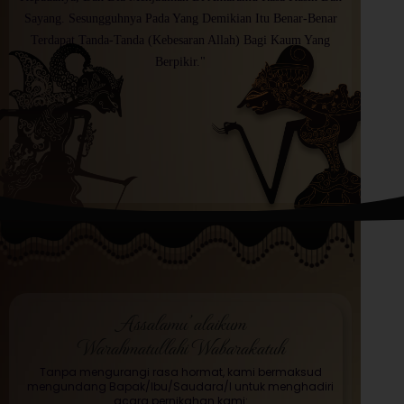
Sayang. Sesungguhnya Pada Yang Demikian Itu Benar-Benar
Terdapat Tanda-Tanda (Kebesaran Allah) Bagi Kaum Yang
Berpikir."
Assalamu’alaikum
Warahmatullahi Wabarakatuh
Tanpa mengurangi rasa hormat, kami bermaksud
mengundang Bapak/Ibu/Saudara/I untuk menghadiri
acara pernikahan kami: