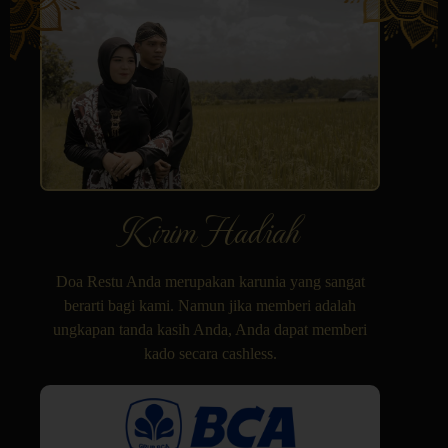
Kirim Hadiah
Doa Restu Anda merupakan karunia yang sangat
berarti bagi kami. Namun jika memberi adalah
ungkapan tanda kasih Anda, Anda dapat memberi
kado secara cashless.