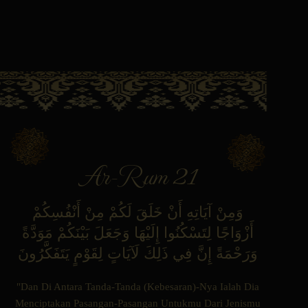
Ar-Rum 21
وَمِنْ آيَاتِهِ أَنْ خَلَقَ لَكُمْ مِنْ أَنْفُسِكُمْ
أَزْوَاجًا لِتَسْكُنُوا إِلَيْهَا وَجَعَلَ بَيْنَكُمْ مَوَدَّةً
وَرَحْمَةً إِنَّ فِي ذَلِكَ لَآيَاتٍ لِقَوْمٍ يَتَفَكَّرُونَ
"Dan Di Antara Tanda-Tanda (Kebesaran)-Nya Ialah Dia
Menciptakan Pasangan-Pasangan Untukmu Dari Jenismu