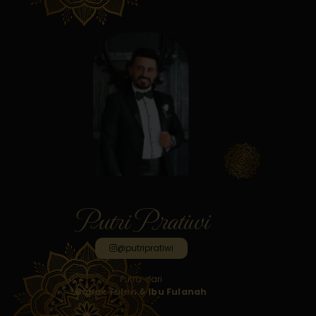
Putri Pratiwi
@putripratiwi
Putra dari
Bapak Fulan & Ibu Fulanah