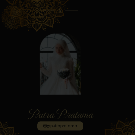
&
Putra Pratama
@putrapratama