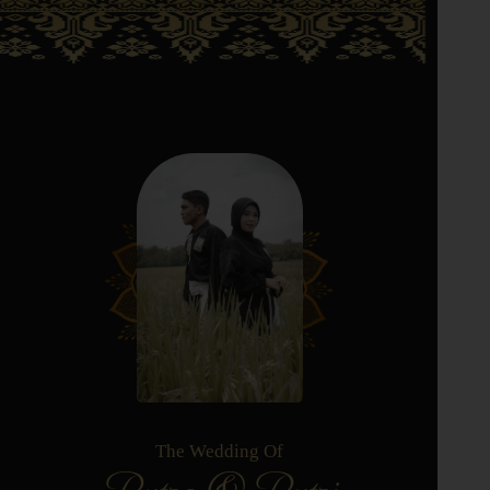
The Wedding Of
Putra & Putri