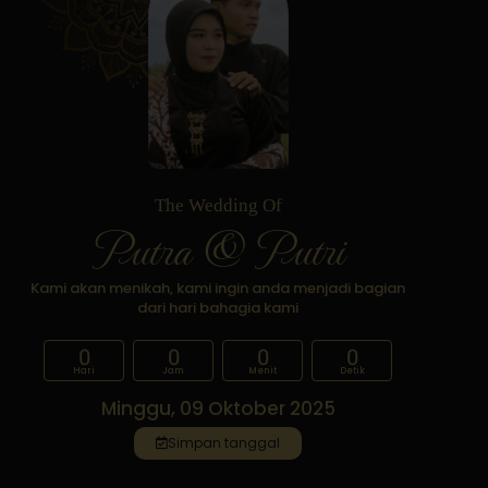
The Wedding Of
Putra & Putri
Kami akan menikah, kami ingin anda menjadi bagian
dari hari bahagia kami
0
0
0
0
Hari
Jam
Menit
Detik
Minggu, 09 Oktober 2025
Simpan tanggal