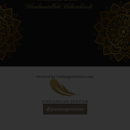
Warahmatullahi Wabarakatuh
Created by Undanganinstan.com
@undanganinstan