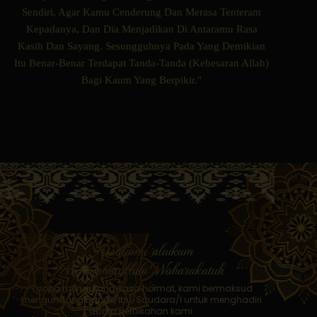
Sendiri, Agar Kamu Cenderung Dan Merasa Tenteram
Kepadanya, Dan Dia Menjadikan Di Antaramu Rasa
Kasih Dan Sayang. Sesungguhnya Pada Yang Demikian
Itu Benar-Benar Terdapat Tanda-Tanda (Kebesaran Allah)
Bagi Kaum Yang Berpikir."
Assalamu’alaikum
Warahmatullahi Wabarakatuh
Tanpa mengurangi rasa hormat, kami bermaksud
mengundang Bapak/Ibu/Saudara/I untuk menghadiri
acara pernikahan kami: