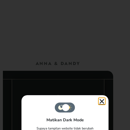
ANNA & DANDY
KEPADA YTH
Matikan Dark Mode
Tamu Undangan
Supaya tampilan website tidak berubah