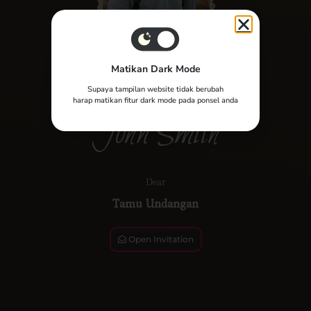
Matikan Dark Mode
Birthday Party
Supaya tampilan website tidak berubah
harap matikan fitur dark mode pada ponsel anda
John Smith
Dear
Tamu Undangan
Open Invitation