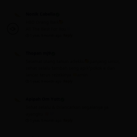
Nonik Cabella
HBD Orang Baik
All The Best For You
1 year, 9 month ago
Reply
Thopan mj9
Selamat ulang tahun adekku
panjang umur,
sehat selalu tambah seng apik²pokok e dan
lancar terus rezekinya
amin
1 year, 9 month ago
Reply
Apipah Om Yutt
Sehat selalu & Dilancarkan segalanya ya
ayangku
1 year, 9 month ago
Reply