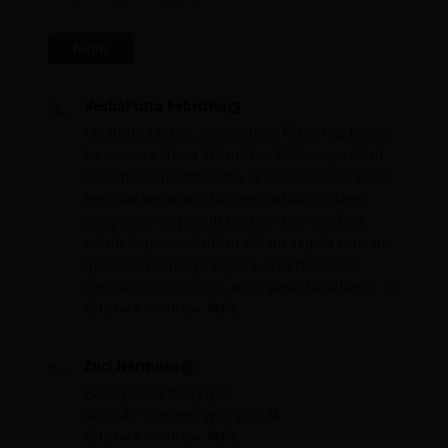
VeshaPutra Febrizha
Miladuki saidah, barakallahu fii umrik!, kakak
ku tercinta Nevia Wilantika,
Semoga Allah
senantiasa memberimu kekuatan untuk terus
berbuat kebaikan dan menjadikan usiamu
yang baru ini penuh berkah dan manfaat.
selalu di permudahkan dalam segala urusan
nya, serta semoga segera di pertemukan
dengan jodoh nya
amin yarabbalallamin
1 year, 8 month ago
Reply
Zuci Hermosa
Happy B’day baby gurl
Wish All The best with you
1 year, 8 month ago
Reply