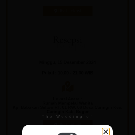
Lihat Lokasi
Resepsi
Minggu, 15 Desember 2024
Pukul : 10.00 - 21.00 WIB
Lokasi Acara :
Rumah Mempelai Wanita
Kp. Babakan Selawi RT. 01 RW. 06 Desa Caringin Kec.
Caringin Kab. Bogor
The Wedding of
Lihat Lokasi
Billa & Yoga