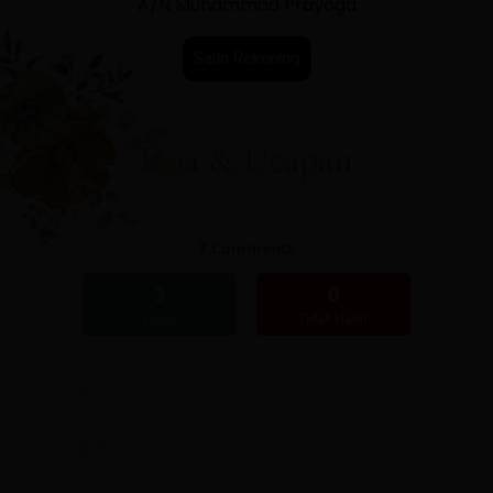
A/N Muhammad Prayoga
Salin Rekening
Doa & Ucapan
7
Comments
3
0
Hadir
Tidak Hadir