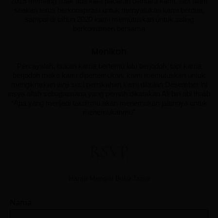
2019 memang tidak ada kata pacaran diantara kami, tapi alam
seakan terus berkonspirasi untuk menyatukan kami berdua,
sampai di tahun 2020 kami memutuskan untuk saling
berkomitmen bersama
Menikah
Percayalah, bukan karna bertemu lalu berjodoh, tapi karna
berjodoh maka kami dipertemukan, kami memutuskan untuk
mengikrarkan janji suci pernikahan kami dibulan Desember ini
insya allah sebagaimana yang pernah dikatakan Ali bin abi thalib
“Apa yang menjadi takdirmu akan menemukan jalannya untuk
menemukanmu”
RSVP
Harap Mengisi Buku Tamu
Nama