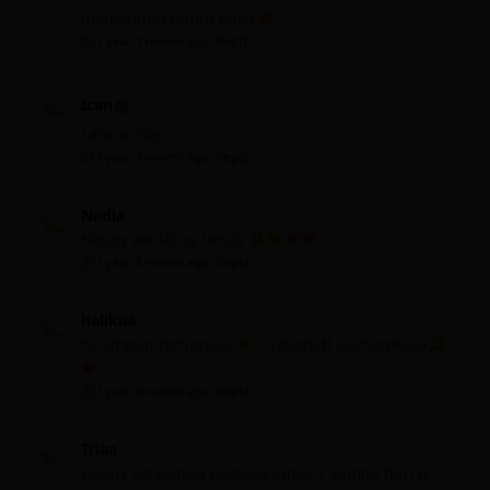
menempuh hidup baru
1 year, 7 month ago
Reply
Ican
Lancar Yog
1 year, 7 month ago
Reply
Nadia
Happy wedding Umiiii
1 year, 8 month ago
Reply
halikaa
Ya ampun terharuuu
selamatt saynggkuuu
1 year, 8 month ago
Reply
Triaa
Happy weadingg cantikkk lancarr sampe hari H