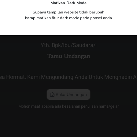
Matikan Dark Mode
The Wedding of
Bayong & Aca
Supaya tampilan website tidak berubah
harap matikan fitur dark mode pada ponsel anda
Yth. Bpk/Ibu/Saudara/i
Tamu Undangan
sa Hormat, Kami Mengundang Anda Untuk Menghadiri Ac
Buka Undangan
Mohon maaf apabila ada kesalahan penulisan nama/gelar