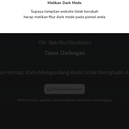
Matikan Dark Mode
The Wedding of
Badar & Opi
Supaya tampilan website tidak berubah
harap matikan fitur dark mode pada ponsel anda
Yth. Bpk/Ibu/Saudara/i
Tamu Undangan
sa Hormat, Kami Mengundang Anda Untuk Menghadiri Ac
Buka Undangan
Mohon maaf apabila ada kesalahan penulisan nama/gelar