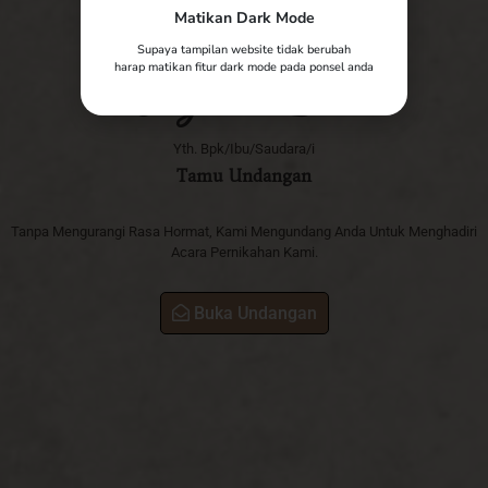
Matikan Dark Mode
The Wedding of
Supaya tampilan website tidak berubah
Azi & Lisa
harap matikan fitur dark mode pada ponsel anda
Yth. Bpk/Ibu/Saudara/i
Tamu Undangan
Tanpa Mengurangi Rasa Hormat, Kami Mengundang Anda Untuk Menghadiri
Acara Pernikahan Kami.
Buka Undangan