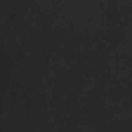
Azi & Lisa
18 | 06 | 2026
Simpan di Kalender
0
0
0
0
Hari
Jam
Menit
Detik