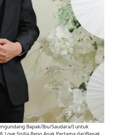
mengundang Bapak/Ibu/Saudara/I untuk
8_Love Sisilia Repo Anak Pertama dariBapak