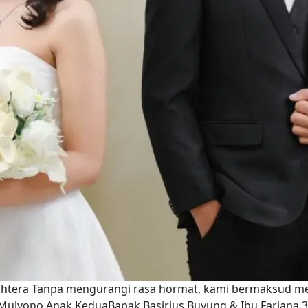
Sejahtera Tanpa mengurangi rasa hormat, kami bermaksud 
 Mulyono Anak KeduaBapak Basirius Buyung & Ibu Fariana 3