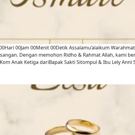
6 00Hari 00Jam 00Menit 00Detik Assalamu’alaikum Warahmat
asangan. Dengan memohon Ridho & Rahmat Allah, kami b
om Anak Ketiga dariBapak Sakti Sitompul & Ibu Lely Anni Si