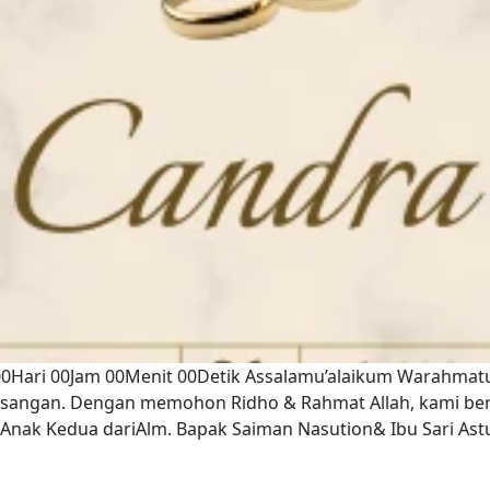
00Hari 00Jam 00Menit 00Detik Assalamu’alaikum Warahmatu
asangan. Dengan memohon Ridho & Rahmat Allah, kami b
n Anak Kedua dariAlm. Bapak Saiman Nasution& Ibu Sari As