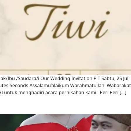
ak/Ibu /Saudara/i Our Wedding Invitation P T Sabtu, 25 Jul
nutes Seconds Assalamu’alaikum Warahmatullahi Wabaraka
ntuk menghadiri acara pernikahan kami : Peri Peri […]