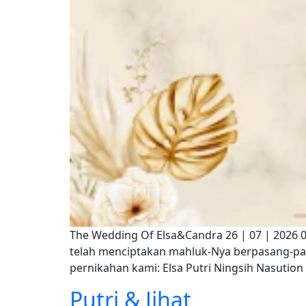
The Wedding Of Elsa&Candra 26 | 07 | 2026 
telah menciptakan mahluk-Nya berpasang-p
pernikahan kami: Elsa Putri Ningsih Nasutio
Putri & Jihat