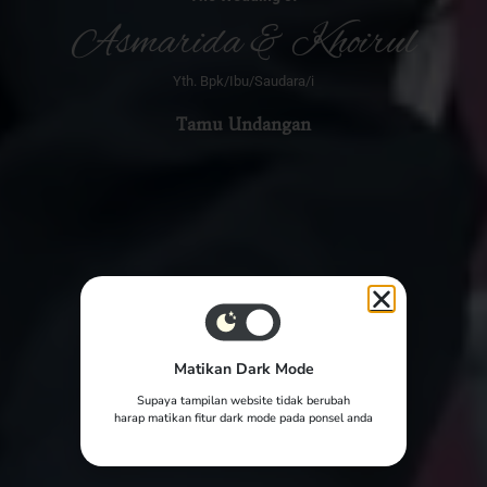
Asmarida & Khoirul
The Wedding of
Yth. Bpk/Ibu/Saudara/i
Tamu Undangan
Matikan Dark Mode
Supaya tampilan website tidak berubah
harap matikan fitur dark mode pada ponsel anda