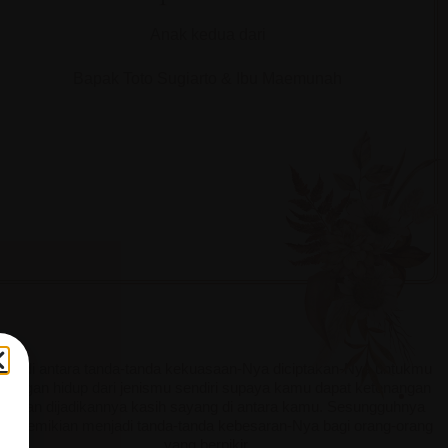
Anak kedua dari
Bapak Toto Sugiarto & Ibu Maemunah
a
Dan di antara tanda-tanda kekuasaan-Nya diciptakan-Nya untukmu
sangan hidup dari jenismu sendiri supaya kamu dapat ketenangan
ati dan dijadikannya kasih sayang di antara kamu. Sesungguhnya
ng demikian menjadi tanda-tanda kebesaran-Nya bagi orang-orang
yang berpikir.