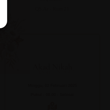
QS.Ar - Rum 21
Akad Nikah
Minggu, 02 Februari 2025
Pukul : 08.00 - Selesai