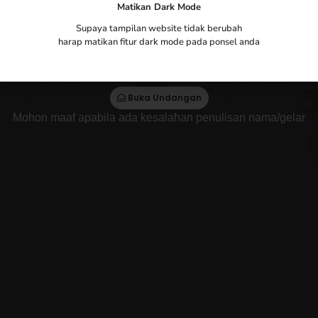
a
Matikan Dark Mode
Yth. Bapak/Ibu/Saudara/i
Supaya tampilan website tidak berubah
harap matikan fitur dark mode pada ponsel anda
Tamu Undangan
Buka Undangan
Mohon maaf apabila ada kesalahan penulisan nama/gelar