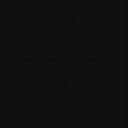
Asih
Warnasih
Anak kedua dari
Bapak Agus Sanusi & Ibu Sarti Sumiati
&
Iqra
Iqra Asief