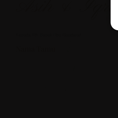
Asih & Iqr
Kepada Yth. Bapak / Ibu /Saudara/i
Nama Tamu