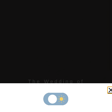
The Wedding of
Asih & Iqr
" 
pa
h
ya