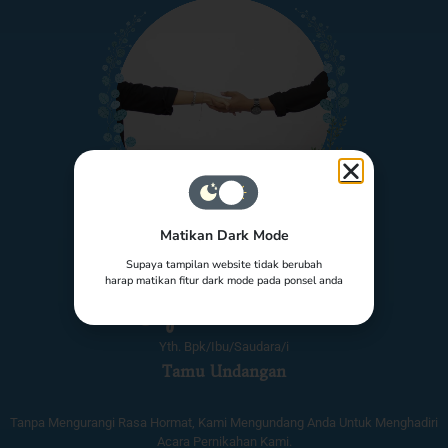
Matikan Dark Mode
The Wedding of
Supaya tampilan website tidak berubah
harap matikan fitur dark mode pada ponsel anda
Asep & Dedeh
Yth. Bpk/Ibu/Saudara/i
Tamu Undangan
Tanpa Mengurangi Rasa Hormat, Kami Mengundang Anda Untuk Menghadiri
Acara Pernikahan Kami.