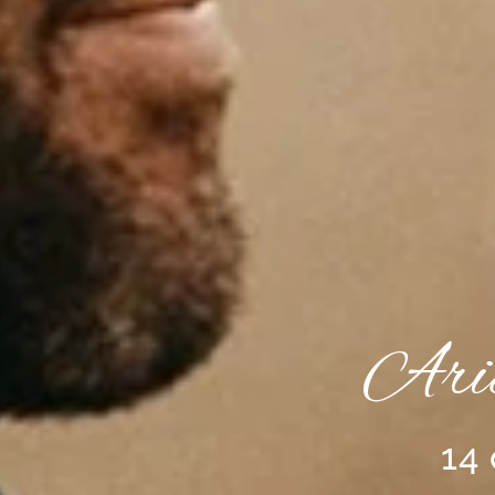
Ari
14