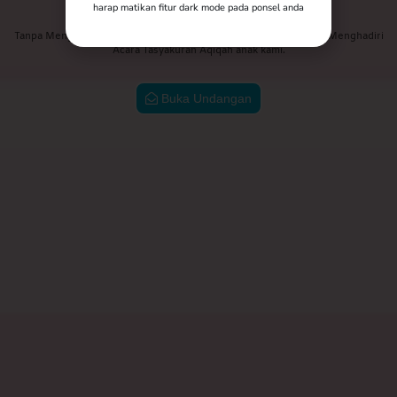
harap matikan fitur dark mode pada ponsel anda
Tanpa Mengurangi Rasa Hormat, Kami Mengundang Anda Untuk Menghadiri
Acara Tasyakuran Aqiqah anak kami.
Buka Undangan