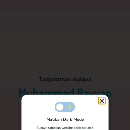
Tasyakuran Aqiqah
Muhammad Rayyan
Mubarak
Matikan Dark Mode
Yth. Bapak/Ibu/Saudara/i
Tamu Undangan
Supaya tampilan website tidak berubah