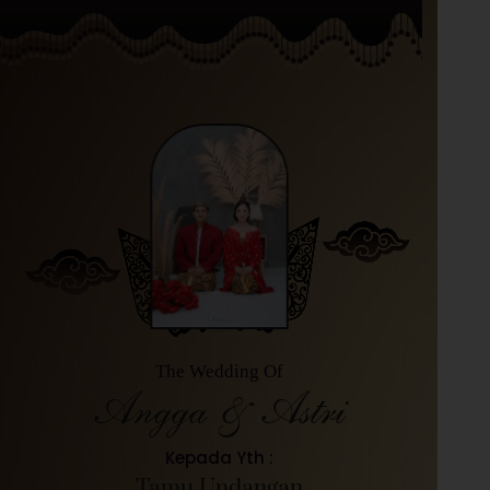
The Wedding Of
Angga & Astri
Kepada Yth :
Tamu Undangan