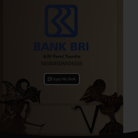
A/N Herni Yusnita
565801034504535
Copy No.Rek