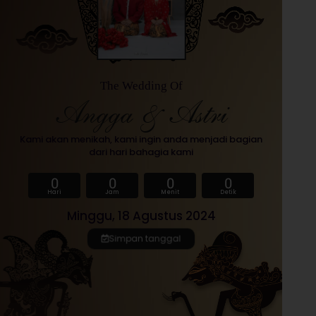
The Wedding Of
Angga & Astri
Kami akan menikah, kami ingin anda menjadi bagian
dari hari bahagia kami
0
0
0
0
Hari
Jam
Menit
Detik
Minggu, 18 Agustus 2024
Simpan tanggal