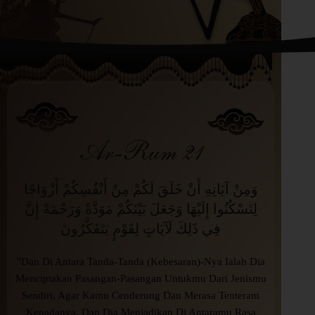
Ar-Rum 21
وَمِنْ آيَاتِهِ أَنْ خَلَقَ لَكُمْ مِنْ أَنْفُسِكُمْ أَزْوَاجًا
لِتَسْكُنُوا إِلَيْهَا وَجَعَلَ بَيْنَكُمْ مَوَدَّةً وَرَحْمَةً إِنَّ
فِي ذَلِكَ لَآيَاتٍ لِقَوْمٍ يَتَفَكَّرُونَ
"Dan Di Antara Tanda-Tanda (Kebesaran)-Nya Ialah Dia
Menciptakan Pasangan-Pasangan Untukmu Dari Jenismu
Sendiri, Agar Kamu Cenderung Dan Merasa Tenteram
Kepadanya, Dan Dia Menjadikan Di Antaramu Rasa