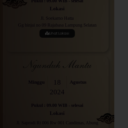
Pukul : 09.00 WIB - selesai
Lokasi
Jl. Soekarno Hatta
Gg binjai no 09 Rajabasa Lampung Selatan
Lihat Lokasi
Ngunduh Mantu
18
Minggu
Agustus
2024
Pukul : 09.00 WIB - selesai
Lokasi
Jl. Saprodi Rt 006 Rw 001 Candimas, Abung