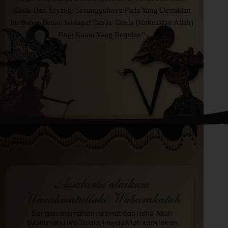
Kasih Dan Sayang. Sesungguhnya Pada Yang Demikian
Itu Benar-Benar Terdapat Tanda-Tanda (Kebesaran Allah)
Bagi Kaum Yang Berpikir."
Assalamu’alaikum
Warahmatullahi Wabarakatuh
Dengan memohon rahmat dan ridho Allah
Subhanahu Wa Ta’ala, insyaaAllah kami akan