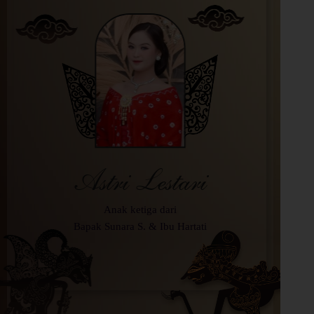
Astri Lestari
Anak ketiga dari
Bapak Sunara S. & Ibu Hartati