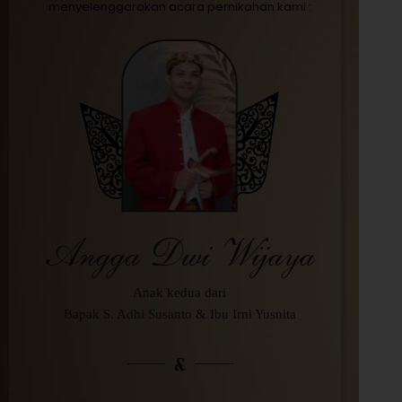
menyelenggarakan acara pernikahan kami :
Angga Dwi Wijaya
Anak kedua dari
Bapak S. Adhi Susanto & Ibu Irni Yusnita
&