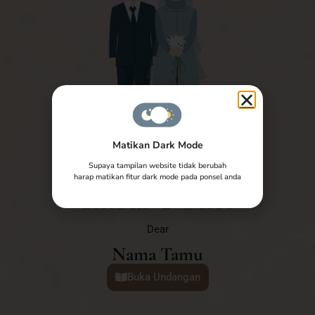
Matikan Dark Mode
Supaya tampilan website tidak berubah
The Wedding Of
harap matikan fitur dark mode pada ponsel anda
Aksal & Suci
Dear
Nama Tamu
Buka Undangan