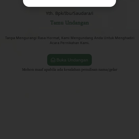
Yth. Bpk/Ibu/Saudara/i
Tamu Undangan
Tanpa Mengurangi Rasa Hormat, Kami Mengundang Anda Untuk Menghadiri
Acara Pernikahan Kami.
Buka Undangan
Mohon maaf apabila ada kesalahan penulisan nama/gelar