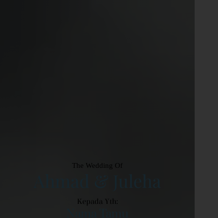
The Wedding Of
Ahmad & Juleha
Kepada Yth:
Nama Tamu