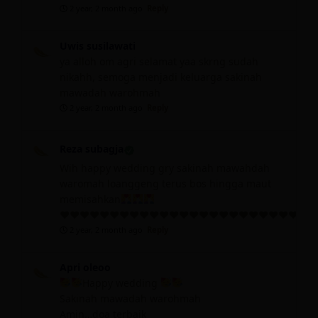
2 year, 2 month ago
Reply
Uwis susilawati
ya alloh om agri selamat yaa skrng sudah
nikahh, semoga menjadi keluarga sakinah
mawadah warohmah
2 year, 2 month ago
Reply
Reza subagja
Wih happy wedding gry sakinah mawahdah
waromah loanggeng terus bos hingga maut
memisahkan
♥️
♥️
♥️
♥️
♥️
♥️
♥️
♥️
♥️
♥️
♥️
♥️
♥️
♥️
♥️
♥️
♥️
♥️
♥️
♥️
♥️
♥️
♥️
♥️
♥️
♥️
2 year, 2 month ago
Reply
Apri oleoo
Happy wedding
Sakinah mawadah warohmah
Amin…doa terbaik