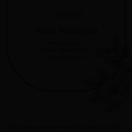
Anit
Anita Nursylah
Anak kedua dari
Bapak Tatang Tohidin
& Ibu Ani Aryani
" Dan di antara tanda-tanda kekuasaan-Nya diciptakan-Nya untukmu
pasangan hidup dari jenismu sendiri supaya kamu dapat ketenangan