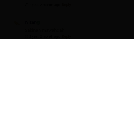
2 year, 2 month ago
Reply
Nizar
Sakinah mawahdah
2 year, 2 month ago
Reply
Septiii
Anitt lancar lancar sampai hari H yaa
2 year, 2 month ago
Reply
Ridwan
Barakallahu lakuma wa baraka a’laika wa
jama’a bainakuma fii khoiiir
Lancar sampai
Hari H semoga jadi keluarga yang sakinah
mawadah warohmah
maaf ya nit kalo gs bisa dateng waktunya nanti
pas Mau nganter istri cek ke bidan
2 year, 2 month ago
Reply