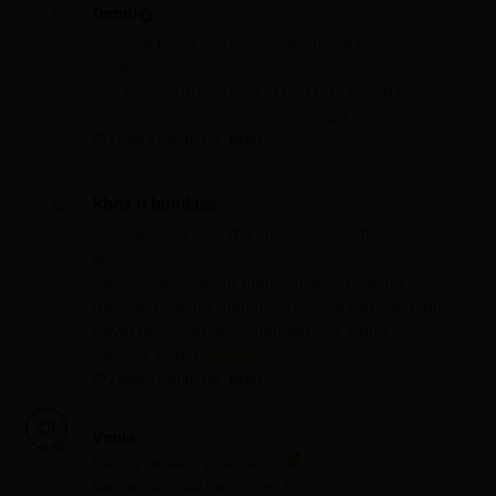
Dendi
Selamat menempu hidup baru sodara
seperjuangan
, adami yg urusko beh . Maaf nda bisa hadir .
Semoga sampe akhir memisahkan
2 year, 2 month ago
Reply
khris n bunda
hapy weding agri ma anit, sakinah mawadah
warohmah
saling sabar, saling mengingatkan, saling
menjaga, saling memiliki semoga sampai akhir
hayat memisahkan kalian berdua amiin
yarobal alamin
2 year, 2 month ago
Reply
Venia
Happy wedding yah tehh
Lancar sampai hari h yah teh