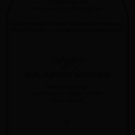
Assalamu'alaikum
Warahmatullahi Wabarakatuh
Tanpa Mengurangi Rasa Hormat, Kami Bermaksud Mengundang
Bapak/Ibu/Saudara/I Untuk Menghadiri Acara Pernikahan Kami :
Agry
Muh. Agryarto Wijaksana
Anak pertama dari
Bapak Narto A. Tonggo, SH. MH.
& Ibu Hastiani
&