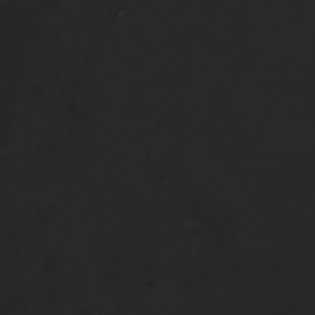
20 | 11 | 2024
Simpan di Kalender
0
0
0
0
Hari
Jam
Menit
Detik