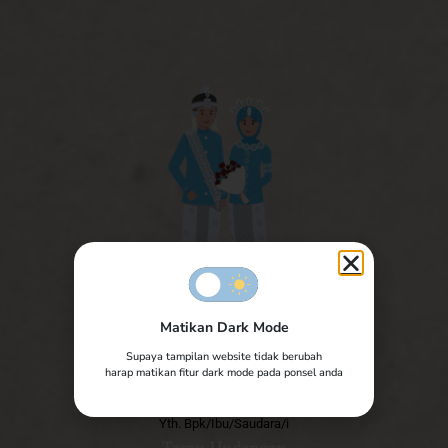
Matikan Dark Mode
The Wedding of
Supaya tampilan website tidak berubah
Adnan & Lia
harap matikan fitur dark mode pada ponsel anda
Yth. Bpk/Ibu/Saudara/i