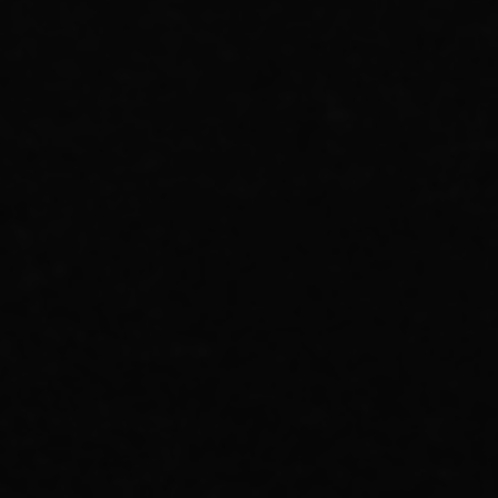
Kami mengundang anda untuk
hadir di acara pernikahan kami pada
16 | 10 | 2024
0
0
0
0
Hari
Jam
Menit
Detik