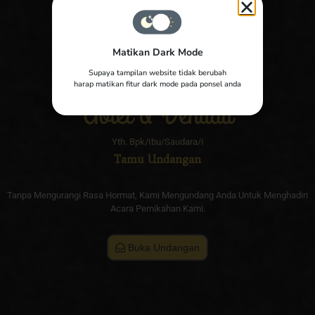
Matikan Dark Mode
Supaya tampilan website tidak berubah
The Wedding of
harap matikan fitur dark mode pada ponsel anda
Abiel & Denada
Yth. Bpk/Ibu/Saudara/i
Tamu Undangan
Tanpa Mengurangi Rasa Hormat, Kami Mengundang Anda Untuk Menghadiri
Acara Pernikahan Kami.
Buka Undangan